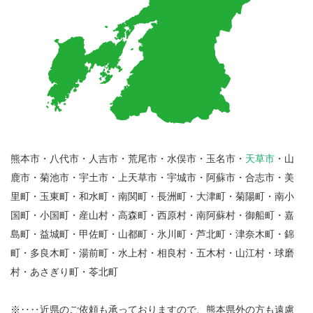
熊本市・八代市・人吉市・荒尾市・水俣市・玉名市・
天草市
・山
鹿市・菊池市・宇土市・上天草市・宇城市・阿蘇市・合志市・美
里町・玉東町・和水町・南関町・長洲町・大津町・菊陽町・南小
国町・小国町・産山村・高森町・西原村・南阿蘇村・御船町・嘉
島町・益城町・甲佐町・山都町・氷川町・芦北町・津奈木町・錦
町・多良木町・湯前町・水上村・相良村・五木村・山江村・球磨
村・あさぎり町・苓北町
※‥‥近県のご依頼も承っておりますので、熊本県外の方も遠慮