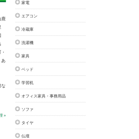
家電
エアコン
山鹿
里
冷蔵庫
国
洗濯機
島
町・
家具
・あ
ベッド
学習机
慮な
オフィス家具・事務用品
ソファ
 »
タイヤ
仏壇