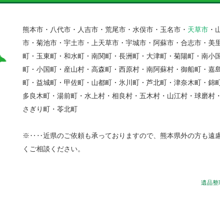
熊本市・八代市・人吉市・荒尾市・水俣市・玉名市・
天草市
・
市・菊池市・宇土市・上天草市・宇城市・阿蘇市・合志市・美
町・玉東町・和水町・南関町・長洲町・大津町・菊陽町・南小
町・小国町・産山村・高森町・西原村・南阿蘇村・御船町・嘉
町・益城町・甲佐町・山都町・氷川町・芦北町・津奈木町・錦
多良木町・湯前町・水上村・相良村・五木村・山江村・球磨村
さぎり町・苓北町
※‥‥近県のご依頼も承っておりますので、熊本県外の方も遠
くご相談ください。
遺品整理