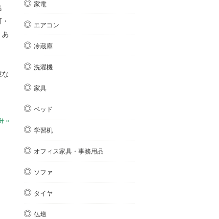
家電
島
町・
エアコン
・あ
冷蔵庫
洗濯機
慮な
家具
ベッド
 »
学習机
オフィス家具・事務用品
ソファ
タイヤ
仏壇