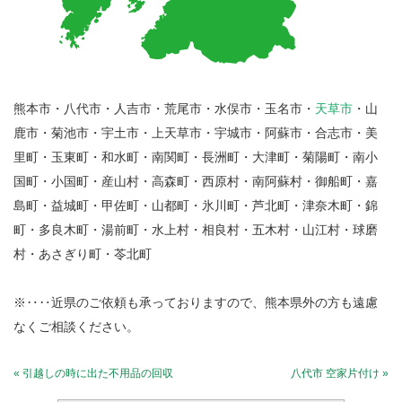
熊本市・八代市・人吉市・荒尾市・水俣市・玉名市・
天草市
・山
鹿市・菊池市・宇土市・上天草市・宇城市・阿蘇市・合志市・美
里町・玉東町・和水町・南関町・長洲町・大津町・菊陽町・南小
国町・小国町・産山村・高森町・西原村・南阿蘇村・御船町・嘉
島町・益城町・甲佐町・山都町・氷川町・芦北町・津奈木町・錦
町・多良木町・湯前町・水上村・相良村・五木村・山江村・球磨
村・あさぎり町・苓北町
※‥‥近県のご依頼も承っておりますので、熊本県外の方も遠慮
なくご相談ください。
« 引越しの時に出た不用品の回収
八代市 空家片付け »