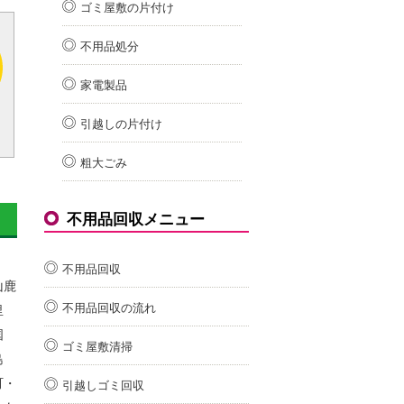
ゴミ屋敷の片付け
不用品処分
家電製品
引越しの片付け
粗大ごみ
不用品回収メニュー
不用品回収
山鹿
不用品回収の流れ
里
国
ゴミ屋敷清掃
島
町・
引越しゴミ回収