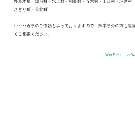
多良木町・湯前町・水上村・相良村・五木村・山江村・球磨村
さぎり町・苓北町
※‥‥近県のご依頼も承っておりますので、熊本県外の方も遠
くご相談ください。
実家片付け お仏壇