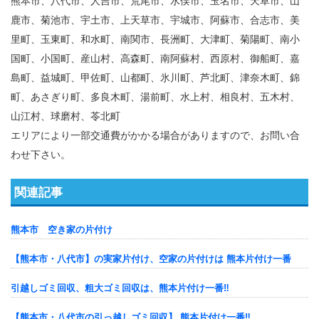
熊本市、八代市、人吉市、荒尾市、水俣市、玉名市、天草市、山
鹿市、菊池市、宇土市、上天草市、宇城市、阿蘇市、合志市、美
里町、玉東町、和水町、南関市、長洲町、大津町、菊陽町、南小
国町、小国町、産山村、高森町、南阿蘇村、西原村、御船町、嘉
島町、益城町、甲佐町、山都町、氷川町、芦北町、津奈木町、錦
町、あさぎり町、多良木町、湯前町、水上村、相良村、五木村、
山江村、球磨村、苓北町
エリアにより一部交通費がかかる場合がありますので、お問い合
わせ下さい。
関連記事
熊本市 空き家の片付け
【熊本市・八代市】の実家片付け、空家の片付けは 熊本片付け一番
引越しゴミ回収、粗大ゴミ回収は、熊本片付け一番‼︎
【熊本市・八代市の引っ越しゴミ回収】 熊本片付け一番‼️