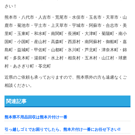
さい！
熊本市・八代市・人吉市・荒尾市・水俣市・玉名市・天草市・山
鹿市・菊池市・宇土市・上天草市・宇城市・阿蘇市・合志市・美
里町・玉東町・和水町・南関町・長洲町・大津町・菊陽町・南小
国町・小国町・産山村・高森町・西原村・南阿蘇村・御船町・嘉
島町・益城町・甲佐町・山都町・氷川町・芦北町・津奈木町・錦
町・多良木町・湯前町・水上村・相良村・五木村・山江村・球磨
村・あさぎり町・苓北町
近県のご依頼も承っておりますので、熊本県外の方も遠慮なくご
相談ください。
関連記事
熊本県不用品回収は熊本片付け一番
引っ越しゴミでお困りでしたら、熊本片付け一番にお任せ下さい‼️