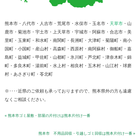
熊本市・八代市・人吉市・荒尾市・水俣市・玉名市・
天草市
・山
鹿市・菊池市・宇土市・上天草市・宇城市・阿蘇市・合志市・美
里町・玉東町・和水町・南関町・長洲町・大津町・菊陽町・南小
国町・小国町・産山村・高森町・西原村・南阿蘇村・御船町・嘉
島町・益城町・甲佐町・山都町・氷川町・芦北町・津奈木町・錦
町・多良木町・湯前町・水上村・相良村・五木村・山江村・球磨
村・あさぎり町・苓北町
※‥‥近県のご依頼も承っておりますので、熊本県外の方も遠慮
なくご相談ください。
« 熊本市ゴミ屋敷・部屋の片付けは熊本片付け一番
熊本市 不用品回収・引越しゴミ回収は熊本片付け一番 »