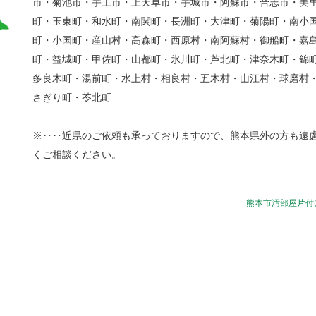
市・菊池市・宇土市・上天草市・宇城市・阿蘇市・合志市・美
町・玉東町・和水町・南関町・長洲町・大津町・菊陽町・南小
町・小国町・産山村・高森町・西原村・南阿蘇村・御船町・嘉
町・益城町・甲佐町・山都町・氷川町・芦北町・津奈木町・錦
多良木町・湯前町・水上村・相良村・五木村・山江村・球磨村
さぎり町・苓北町
※‥‥近県のご依頼も承っておりますので、熊本県外の方も遠
くご相談ください。
熊本市汚部屋片付け